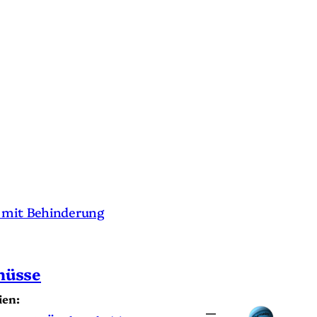
 mit Behinderung
nüsse
ien: