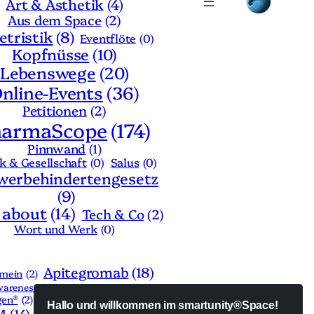
Art & Ästhetik
(4)
Aus dem Space
(2)
letristik
(8)
Eventflöte
(0)
Kopfnüsse
(10)
Lebenswege
(20)
nline-Events
(36)
Petitionen
(2)
harmaScope
(174)
Pinnwand
(1)
ik & Gesellschaft
(0)
Salus
(0)
werbehindertengesetz
(9)
 about
(14)
Tech & Co
(2)
Wort und Werk
(0)
Apitegromab
(18)
emein
(2)
areness
(1)
BCI
(1)
BigData
(1)
gen®
(2)
Buchtipp
(2)
Corona
(1)
Hallo und willkommen im smartunity®Space!
M
(14)