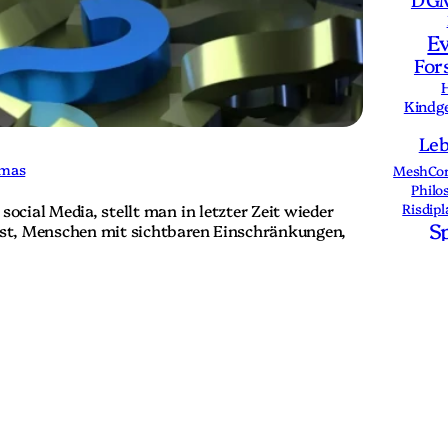
r
!
E
?
For
H
Kindg
Le
mas
MeshCo
Philo
social Media, stellt man in letzter Zeit wieder
Risdip
S
 ist, Menschen mit sichtbaren Einschränkungen,
, Unfälle oder auch angeborene “Launen der
Tr
iell als “Behinderte” zu bezeichnen….. …
Word