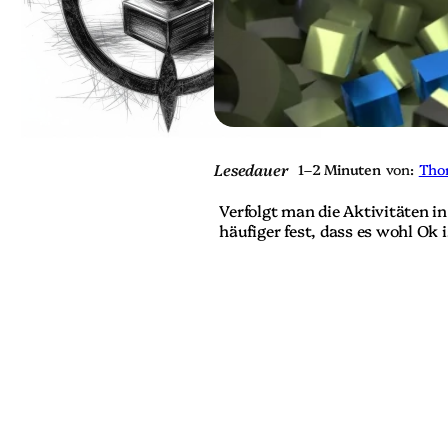
e
r
!
?
Lesedauer
1–2 Minuten
von:
Tho
Verfolgt man die Aktivitäten in 
häufiger fest, dass es wohl Ok
die durch diverse Erkrankungen
Natur” entstanden sind, prinzip