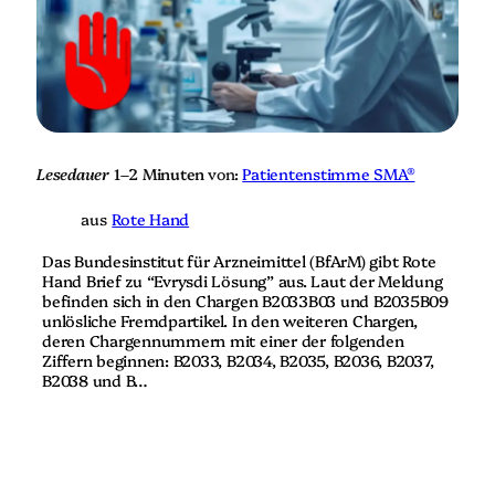
u
z
E
u
v
E
r
v
y
r
s
y
d
s
i
d
:
i
Lesedauer
1–2 Minuten
von:
Patientenstimme SMA®
T
:
e
T
f
aus
Rote Hand
e
l
f
o
Das Bundesinstitut für Arzneimittel (BfArM) gibt Rote
l
n
Hand Brief zu “Evrysdi Lösung” aus. Laut der Meldung
o
-
befinden sich in den Chargen B2033B03 und B2035B09
n
P
unlösliche Fremdpartikel. In den weiteren Chargen,
-
a
deren Chargennummern mit einer der folgenden
P
r
Ziffern beginnen: B2033, B2034, B2035, B2036, B2037,
a
t
B2038 und B…
r
i
t
k
i
e
k
l
e
i
l