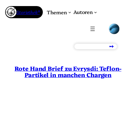
Zum
Inhalt
Autoren
Storiethek®
Themen
springen
→
Rote Hand Brief zu Evrysdi: Teflon-
Partikel in manchen Chargen