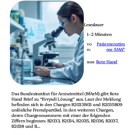
Lesedauer
1–2 Minuten
vo
Patientenstim
n:
me SMA®
aus:
Rote Hand
Das Bundesinstitut für Arzneimittel (BfArM) gibt Rote
Hand Brief zu “Evrysdi Lösung” aus. Laut der Meldung
befinden sich in den Chargen B2033B03 und B2035B09
unlösliche Fremdpartikel. In den weiteren Chargen,
deren Chargennummern mit einer der folgenden
Ziffern beginnen: B2033, B2034, B2035, B2036, B2037,
B2038 und B…