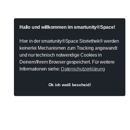
n
i
m
n
a
m
n
a
c
n
h
Hallo und willkommen im smartunity®Space!
c
e
h
n
e
Hier in der smartunity®Space Storiethek® werden
C
n
h
keinerlei Mechanismen zum Tracking angewandt
C
a
und nur technisch notwendige Cookies in
h
r
a
Deinem/Ihrem Browser gespeichert. Für weitere
g
r
e
Informationen siehe:
Datenschutzerklärung
g
n
e
n
Ok ich weiß bescheid!