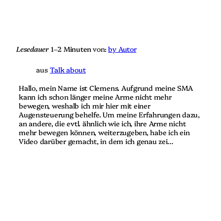
r
e
u
r
n
u
g
n
g
Lesedauer
1–2 Minuten
von:
by Autor
aus
Talk about
Hallo, mein Name ist Clemens. Aufgrund meine SMA
kann ich schon länger meine Arme nicht mehr
bewegen, weshalb ich mir hier mit einer
Augensteuerung behelfe. Um meine Erfahrungen dazu,
an andere, die evtl. ähnlich wie ich, ihre Arme nicht
mehr bewegen können, weiterzugeben, habe ich ein
Video darüber gemacht, in dem ich genau zei…