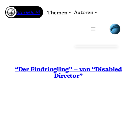
Zum
Inhalt
Autoren
Storiethek®
Themen
springen
“Der Eindringling” – von “Disabled
Director”