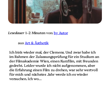
i
g
n
”
g
–
”
v
–
o
v
n
o
“
n
Lesedauer
1–2 Minuten
von:
by Autor
D
“
i
D
aus
Art & Ästhetik
s
i
a
s
Ich bin’s wieder mal, der Clemens. Und zwar habe ich
b
a
im Rahmen der Zulassungsprüfung für ein Studium an
l
b
der Filmakademie Wien, einen Kurzfilm, mit Freunden
e
l
gedreht. Leider wurde ich nicht aufgenommen, aber
d
e
die Erfahrung einen Film zu drehen, war sehr wertvoll
D
d
für mich und nächstes Jahr werde ich es wieder
i
D
versuchen. Ich wo…
r
i
e
r
c
e
t
c
o
t
r
o
”
r