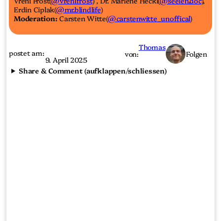
Vreni Frost(
@vrenifrost
) , Dr. Marlene Heckl(
@seelen.doc
),
Erdin Ciplak(
@mr.blindlife
)
Moderation:
Carsten Witte(
@carstenwitte_unoffical
)
Thomas
postet am:
von:
Folgen
9. April 2025
Share & Comment (aufklappen/schliessen)