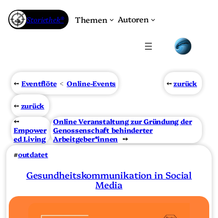
Autoren
Storiethek®
Themen
←
Eventflöte
Online-Events
←
zurück
←
zurück
←
Online Veranstaltung zur Gründung der
Empower
Genossenschaft behinderter
ed Living
Arbeitgeber*innen
→
#
outdatet
Gesundheitskommunikation in Social
Media